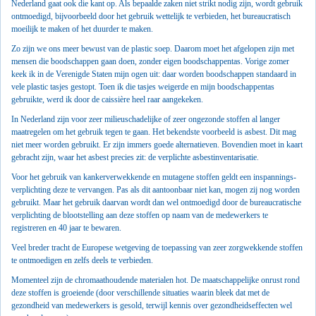
Nederland gaat ook die kant op. Als bepaalde zaken niet strikt nodig zijn, wordt gebruik
ontmoedigd, bijvoorbeeld door het gebruik wettelijk te verbieden, het bureaucratisch
moeilijk te maken of het duurder te maken.
Zo zijn we ons meer bewust van de plastic soep. Daarom moet het afgelopen zijn met
mensen die boodschappen gaan doen, zonder eigen boodschappentas. Vorige zomer
keek ik in de Verenigde Staten mijn ogen uit: daar worden boodschappen standaard in
vele plastic tasjes gestopt. Toen ik die tasjes weigerde en mijn boodschappentas
gebruikte, werd ik door de caissière heel raar aangekeken.
In Nederland zijn voor zeer milieuschadelijke of zeer ongezonde stoffen al langer
maatregelen om het gebruik tegen te gaan. Het bekendste voorbeeld is asbest. Dit mag
niet meer worden gebruikt. Er zijn immers goede alternatieven. Bovendien moet in kaart
gebracht zijn, waar het asbest precies zit: de verplichte asbestinventarisatie.
Voor het gebruik van kankerverwekkende en mutagene stoffen geldt een inspannings-
verplichting deze te vervangen. Pas als dit aantoonbaar niet kan, mogen zij nog worden
gebruikt. Maar het gebruik daarvan wordt dan wel ontmoedigd door de bureaucratische
verplichting de blootstelling aan deze stoffen op naam van de medewerkers te
registreren en 40 jaar te bewaren.
Veel breder tracht de Europese wetgeving de toepassing van zeer zorgwekkende stoffen
te ontmoedigen en zelfs deels te verbieden.
Momenteel zijn de chromaathoudende materialen hot. De maatschappelijke onrust rond
deze stoffen is groeiende (door verschillende situaties waarin bleek dat met de
gezondheid van medewerkers is gesold, terwijl kennis over gezondheidseffecten wel