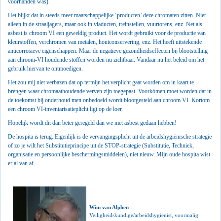
voorhanden was).
Het blijkt dat in steeds meer maatschappelijke ‘producten’ deze chromaten zitten. Niet
alleen in de straaljagers, maar ook in viaducten, treinstellen, vuurtorens, enz. Net als
asbest is chroom VI een geweldig product. Het wordt gebruikt voor de productie van
kleurstoffen, verchromen van metalen, houtconservering, enz. Het heeft uitstekende
anticorrosieve eigenschappen. Maar de negatieve gezondheidseffecten bij blootstelling
aan chroom-VI houdende stoffen worden nu zichtbaar. Vandaar nu het beleid om het
gebruik hiervan te ontmoedigen.
Het zou mij niet verbazen dat op termijn het verplicht gaat worden om in kaart te
brengen waar chromaathoudende verven zijn toegepast. Voorkómen moet worden dat in
de toekomst bij onderhoud men onbedoeld wordt blootgesteld aan chroom VI. Kortom
een chroom VI-inventarisatieplicht ligt op de loer.
Hopelijk wordt dit dan beter geregeld dan we met asbest gedaan hebben!
De hospita is terug. Eigenlijk is de vervangingsplicht uit de arbeidshygiënische strategie
of zo je wilt het Substitutieprincipe uit de STOP-strategie (Substitutie, Techniek,
organisatie en persoonlijke beschermingsmiddelen), niet nieuw. Mijn oude hospita wist
er al van af.
Wim van Alphen
Veiligheidskundige/arbeidshygiënist, voormalig