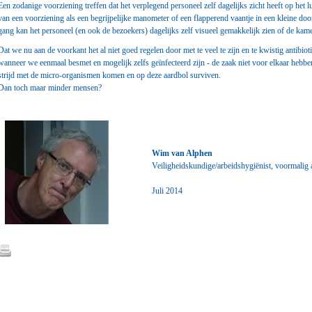
Een zodanige voorziening treffen dat het verplegend personeel zelf dagelijks zicht heeft op het
van een voorziening als een begrijpelijke manometer of een flapperend vaantje in een kleine doo
gang kan het personeel (en ook de bezoekers) dagelijks zelf visueel gemakkelijk zien of de kam
Dat we nu aan de voorkant het al niet goed regelen door met te veel te zijn en te kwistig antibi
wanneer we eenmaal besmet en mogelijk zelfs geïnfecteerd zijn - de zaak niet voor elkaar hebben,
strijd met de micro-organismen komen en op deze aardbol surviven.
Dan toch maar minder mensen?
Wim van Alphen
Veiligheidskundige/arbeidshygiënist, voormali
Juli 2014