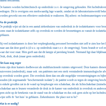
patiënt beschermd.
De kamers worden luchttechnisch op onderdruk t.o.v. de omgeving gehouden. Het luchtdrukvers
bedragen. Dit is overigens een merkwaardig lage waarde, omdat uit de laboratoriumwereld bek
worden gewerkt om een effectieve onderdruk te realiseren. Bij asbest- en bodemsaneringen wo
Nu de praktijk
De praktijk wijst uit dat in een aantal ziekenhuizen van onderdruk in de isolatiekamers voor bron
soms staat de isolatiekamer zelfs op overdruk en werden de besmettingen zo vanuit de isolatieka
geblazen.
Bij veel isolatiekamers is door het verpleegkundig personeel bovendien niet zelf te zien hoe he
maar aan dat deze goed is (d.w.z. op onderdruk staat t.o.v. de omgeving). Soms brandt er wel e
waar dat voor staat. Men geeft aan dat dit lampje al jarenlang brandt. Niemand ligt daar blijkb
Druk, druk, druk (maar geen onderdruk).
Het kan nog erger
Soms zijn deze kamers doelbewust als multifunctionele ruimtes uitgevoerd. Deze kamers dienen 
huisvesten (onderdruk), maar ook om patiënten met een sterk verminderde immunologische afw
op overdruk worden gezet. Die overdruk dient dan om alle mogelijke verontreinigingen en bijb
houden (de zogenaamde ‘beschermende isolatie’): de patiënt wordt zo tegen de omgeving besc
In enkele gevallen zat in de wand op heuphoogte een schakelaar, die als lichtschakelaar (tuimel
schakelaar aan te leunen veranderde de druk in de kamer van onderdruk in overdruk en andersom
geen zicht op de betekenis van de stand van de schakelaar en dus ook geen zicht op het luchtdr
wijze zelfs tb ‘het huis’ in geblazen. Ziekenhuizen: the place not to be?
Wat is er nodig?