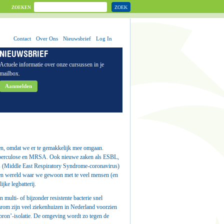
ZOEK
ZOEKEN
Contact
Over Ons
Nieuwsbrief
Log In
NIEUWSBRIEF
Actuele informatie over onze cursussen in je
mailbox.
Aanmelden
den, omdat we er te gemakkelijk mee omgaan.
n tuberculose en MRSA. Ook nieuwe zaken als ESBL,
us (Middle East Respiratory Syndrome-coronavirus)
 een wereld waar we gewoon met te veel mensen (en
jke legbatterij.
 multi- of bijzonder resistente bacterie snel
rom zijn veel ziekenhuizen in Nederland voorzien
ron’-isolatie. De omgeving wordt zo tegen de