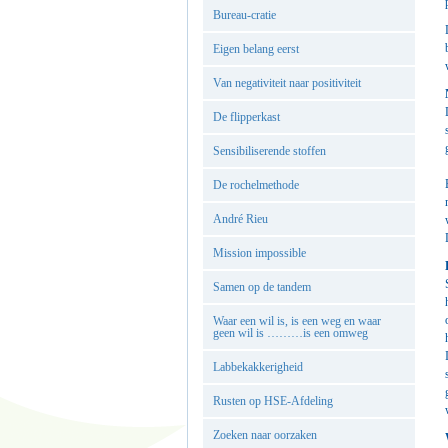
Bureau-cratie
Eigen belang eerst
Van negativiteit naar positiviteit
De flipperkast
Sensibiliserende stoffen
De rochelmethode
André Rieu
Mission impossible
Samen op de tandem
Waar een wil is, is een weg en waar
geen wil is ………is een omweg
Labbekakkerigheid
Rusten op HSE-Afdeling
Zoeken naar oorzaken