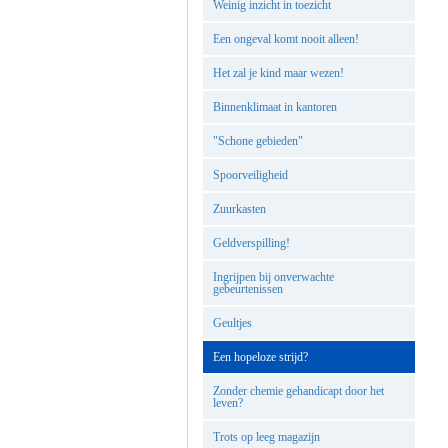
Weinig inzicht in toezicht
Een ongeval komt nooit alleen!
Het zal je kind maar wezen!
Binnenklimaat in kantoren
"Schone gebieden"
Spoorveiligheid
Zuurkasten
Geldverspilling!
Ingrijpen bij onverwachte
gebeurtenissen
Geultjes
Een hopeloze strijd?
Zonder chemie gehandicapt door het
leven?
Trots op leeg magazijn