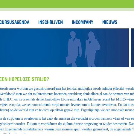
CURSUSAGENDA
INSCHRIJVEN
INCOMPANY
NIEUWS
EEN HOPELOZE STRIJD?
Steeds meer worden we geconfronteerd met het feit dat antibiotica steeds minder effectief wor
Wereldwijd zien we dat multiresistente bacteriën oprukken; denk alleen al aan de opmars va
de EHEC, en virussen als de herhaaldelijke Ebola-uitbraken in Afrika en recent het MERS-vir
wijzen erop dat we een voortdurende strijd moeten leveren om te kunnen overleven. En dat in
dieren) op de wereld zijn en te dicht op elkaar gepakt zijn. Eigenlijk zijn we een mondiale menseli
In de strijd om te overleven is het zaak dat mensen die verdacht worden van zo'n virus of van een
geïsoleerd worden. Dit om te voorkómen dat zij hun directe omgeving en wijder besmetten. Daa
van zogenaamde isolatiekamers waarin deze mensen apart worden gehuisvest, de zogenaamde ‘b