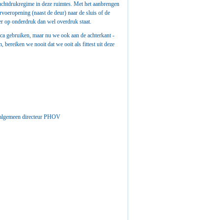
 luchtdrukregime in deze ruimtes. Met het aanbrengen
rvoeropening (naast de deur) naar de sluis of de
er op onderdruk dan wel overdruk staat.
otica gebruiken, maar nu we ook aan de achterkant -
 bereiken we nooit dat we ooit als fittest uit deze
g algemeen directeur PHOV