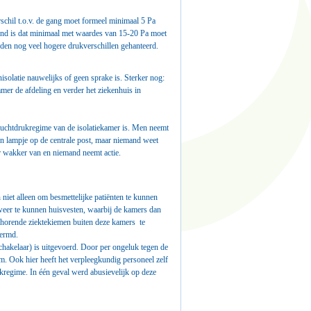
chil t.o.v. de gang moet formeel minimaal 5 Pa
end is dat minimaal met waardes van 15-20 Pa moet
rden nog veel hogere drukverschillen gehanteerd.
isolatie nauwelijks of geen sprake is. Sterker nog:
mer de afdeling en verder het ziekenhuis in
t luchtdrukregime van de isolatiekamer is. Men neemt
en lampje op de centrale post, maar niemand weet
aar wakker van en niemand neemt actie.
niet alleen om besmettelijke patiënten te kunnen
eer te kunnen huisvesten, waarbij de kamers dan
ehorende ziektekiemen buiten deze kamers te
hermd.
schakelaar) is uitgevoerd. Door per ongeluk tegen de
. Ook hier heeft het verpleegkundig personeel zelf
ukregime. In één geval werd abusievelijk op deze