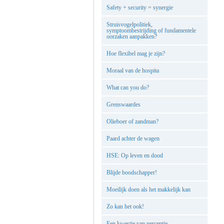
Safety + security = synergie
Struisvogelpolitiek,
symptoombestrijding of fundamentele
oorzaken aanpakken?
Hoe flexibel mag je zijn?
Moraal van de hospita
What can you do?
Grenswaardes
Olieboer of zandman?
Paard achter de wagen
HSE: Op leven en dood
Blijde boodschapper!
Moeilijk doen als het makkelijk kan
Zo kan het ook!
Een kwestie van perceptie