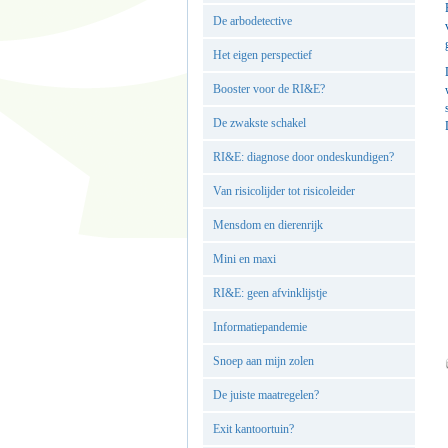
De arbodetective
Het eigen perspectief
Booster voor de RI&E?
De zwakste schakel
RI&E: diagnose door ondeskundigen?
Van risicolijder tot risicoleider
Mensdom en dierenrijk
Mini en maxi
RI&E: geen afvinklijstje
Informatiepandemie
Snoep aan mijn zolen
De juiste maatregelen?
Exit kantoortuin?