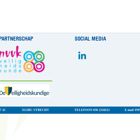
PARTNERSCHAP
SOCIAL MEDIA
 32
3513BC UTRECHT
TELEFOON 030 2318212
E-mail
IN