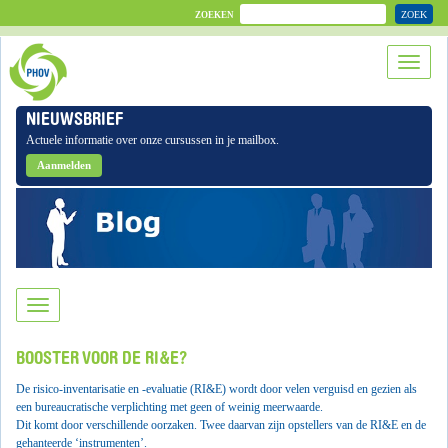
ZOEK
ZOEKEN
NIEUWSBRIEF
Actuele informatie over onze cursussen in je mailbox.
Aanmelden
BOOSTER VOOR DE RI&E?
De risico-inventarisatie en -evaluatie (RI&E) wordt door velen verguisd en gezien als
een bureaucratische verplichting met geen of weinig meerwaarde.
Dit komt door verschillende oorzaken. Twee daarvan zijn opstellers van de RI&E en de
gehanteerde ‘instrumenten’.