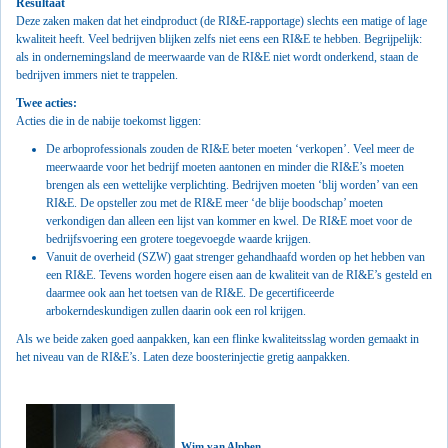
Resultaat
Deze zaken maken dat het eindproduct (de RI&E-rapportage) slechts een matige of lage
kwaliteit heeft. Veel bedrijven blijken zelfs niet eens een RI&E te hebben. Begrijpelijk:
als in ondernemingsland de meerwaarde van de RI&E niet wordt onderkend, staan de
bedrijven immers niet te trappelen.
Twee acties:
Acties die in de nabije toekomst liggen:
De arboprofessionals zouden de RI&E beter moeten ‘verkopen’. Veel meer de
meerwaarde voor het bedrijf moeten aantonen en minder die RI&E’s moeten
brengen als een wettelijke verplichting. Bedrijven moeten ‘blij worden’ van een
RI&E. De opsteller zou met de RI&E meer ‘de blije boodschap’ moeten
verkondigen dan alleen een lijst van kommer en kwel. De RI&E moet voor de
bedrijfsvoering een grotere toegevoegde waarde krijgen.
Vanuit de overheid (SZW) gaat strenger gehandhaafd worden op het hebben van
een RI&E. Tevens worden hogere eisen aan de kwaliteit van de RI&E’s gesteld en
daarmee ook aan het toetsen van de RI&E. De gecertificeerde
arbokerndeskundigen zullen daarin ook een rol krijgen.
Als we beide zaken goed aanpakken, kan een flinke kwaliteitsslag worden gemaakt in
het niveau van de RI&E’s. Laten deze boosterinjectie gretig aanpakken.
Wim van Alphen