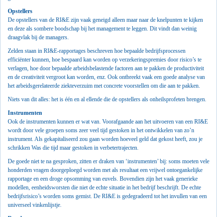
Opstellers
De opstellers van de RI&E zijn vaak geneigd alleen maar naar de knelpunten te kijken
en deze als sombere boodschap bij het management te leggen. Dit vindt dan weinig
draagvlak bij de managers.
Zelden staan in RI&E-rapportages beschreven hoe bepaalde bedrijfsprocessen
efficiënter kunnen, hoe bespaard kan worden op verzekeringspremies door risico’s te
verlagen, hoe door bepaalde arbeidsbelastende factoren aan te pakken de productiviteit
en de creativiteit vergroot kan worden, enz. Ook ontbreekt vaak een goede analyse van
het arbeidsgerelateerde ziekteverzuim met concrete voorstellen om die aan te pakken.
Niets van dit alles: het is één en al ellende die de opstellers als onheilsprofeten brengen.
Instrumenten
Ook de instrumenten kunnen er wat van. Voorafgaande aan het uitvoeren van een RI&E
wordt door vele groepen soms zeer veel tijd gestoken in het ontwikkelen van zo’n
instrument. Als gekapitaliseerd zou gaan worden hoeveel geld dat gekost heeft, zou je
schrikken Was die tijd maar gestoken in verbetertrajecten.
De goede niet te na gesproken, zitten er draken van ‘instrumenten’ bij: soms moeten vele
honderden vragen doorgeploegd worden met als resultaat een vrijwel ontoegankelijke
rapportage en een droge opsomming van euvels. Bovendien zijn het vaak generieke
modellen, eenheidsworsten die niet de echte situatie in het bedrijf beschrijft. De echte
bedrijfsrisico’s worden soms gemist. De RI&E is gedegradeerd tot het invullen van een
universeel vinkenlijstje.