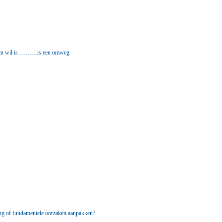
geen wil is ………is een omweg
ing of fundamentele oorzaken aanpakken?