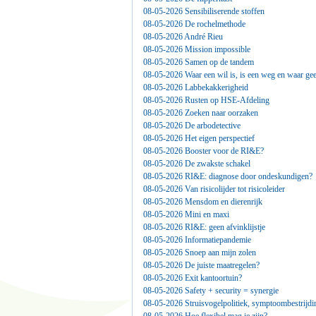
08-05-2026 Sensibiliserende stoffen
08-05-2026 De rochelmethode
08-05-2026 André Rieu
08-05-2026 Mission impossible
08-05-2026 Samen op de tandem
08-05-2026 Waar een wil is, is een weg en waar 
08-05-2026 Labbekakkerigheid
08-05-2026 Rusten op HSE-Afdeling
08-05-2026 Zoeken naar oorzaken
08-05-2026 De arbodetective
08-05-2026 Het eigen perspectief
08-05-2026 Booster voor de RI&E?
08-05-2026 De zwakste schakel
08-05-2026 RI&E: diagnose door ondeskundigen?
08-05-2026 Van risicolijder tot risicoleider
08-05-2026 Mensdom en dierenrijk
08-05-2026 Mini en maxi
08-05-2026 RI&E: geen afvinklijstje
08-05-2026 Informatiepandemie
08-05-2026 Snoep aan mijn zolen
08-05-2026 De juiste maatregelen?
08-05-2026 Exit kantoortuin?
08-05-2026 Safety + security = synergie
08-05-2026 Struisvogelpolitiek, symptoombestrijd