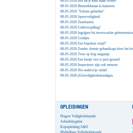
08-05-2026 Het zal je kind maar wezen!
08-05-2026 Binnenklimaat in kantoren
08-05-2026 "Schone gebieden"
08-05-2026 Spoorveiligheid
08-05-2026 Zuurkasten
08-05-2026 Geldverspilling!
08-05-2026 Ingrijpen bij onverwachte gebeurteniss
08-05-2026 Geultjes
08-05-2026 Een hopeloze strijd?
08-05-2026 Zonder chemie gehandicapt door het le
08-05-2026 Trots op leeg magazijn
08-05-2026 Een beetje vies is juist gezond
08-05-2026 Inspecteurs zijn ook mensen
08-05-2026 Het onderwijs stinkt!
08-05-2026 (On)veiligheidskundigen
OPLEIDINGEN
Hogere Veiligheidskunde
Arbeidshygiëne
Kopopleiding A&O
Middelbare Veiligheidskunde