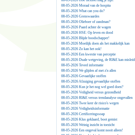
08-05-2026 Hoe flexibel mag je zijn?
08-05-2026 Moraal van de hospita
08-05-2026 What can you do?
08-05-2026 Grenswaardes
08-05-2026 Olieboer of zandman?
08-05-2026 Paard achter de wagen
08-05-2026 HSE: Op leven en dood
08-05-2026 Blijde boodschapper!
08-05-2026 Moeilijk doen als het makkelijk kan
08-05-2026 Zo kan het ook!
08-05-2026 Een kwestie van perceptie
08-05-2026 Duale wetgeving, de RI&E kan misleide
08-05-2026 Teveel informatie
08-05-2026 We glijden af met z'n allen
08-05-2026 Gevaarlijke stoffen
08-05-2026 Afzuiging gevaarlijke stoffen
08-05-2026 Kun je het nog wel goed doen?
08-05-2026 Veiligheid versus gezondheid
08-05-2026 RI&E versus trendanalyse ongevallen
08-05-2026 Twee keer de risico's wegen
08-05-2026 Veiligheidsinformatie
08-05-2026 Certificeringssoap
08-05-2026 Klus geklaard, boot gemist
08-05-2026 Weinig inzicht in toezicht
08-05-2026 Een ongeval komt nooit alleen!