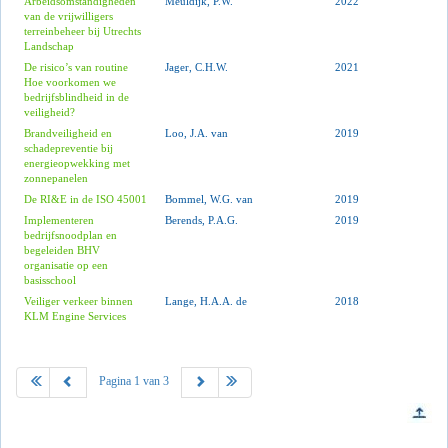
Arbeidsomstandigheden
Meuldijk, P.W.
2022
van de vrijwilligers
terreinbeheer bij Utrechts
Landschap
De risico’s van routine
Jager, C.H.W.
2021
Hoe voorkomen we
bedrijfsblindheid in de
veiligheid?
Brandveiligheid en
Loo, J.A. van
2019
schadepreventie bij
energieopwekking met
zonnepanelen
De RI&E in de ISO 45001
Bommel, W.G. van
2019
Implementeren
Berends, P.A.G.
2019
bedrijfsnoodplan en
begeleiden BHV
organisatie op een
basisschool
Veiliger verkeer binnen
Lange, H.A.A. de
2018
KLM Engine Services
Pagina 1 van 3