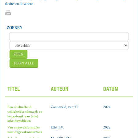
de titel en de auteur.
ZOEKEN
ZOEK
TOON ALLE
TITEL
AUTEUR
DATUM
Een doeltreffend
Zonneveld, van T.J.
2024
veiligheidsonderzoek op
het gebruik van (alle)
arbeidsmiddelen
Van ongevalsformulier
Ulle, I.V.
2022
naar ongevalsonderzoek