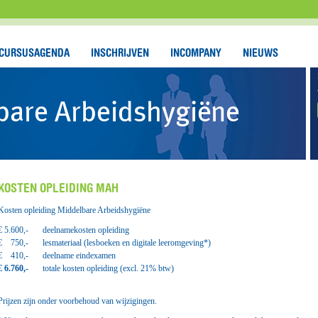
CURSUSAGENDA
INSCHRIJVEN
INCOMPANY
NIEUWS
bare Arbeidshygiëne
KOSTEN OPLEIDING MAH
Kosten opleiding Middelbare Arbeidshygiëne
€
5.600,-
deelnamekosten opleiding
€
750,-
lesmateriaal
(lesboeken en digitale leeromgeving*)
€
410,-
deelname eindexamen
€
6.760,-
totale kosten
opleiding (excl. 21% btw)
Prijzen zijn onder voorbehoud van wijzigingen.