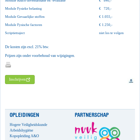
Module Risico-inventarisatie en -evaluatie
€
840,-
Module Fysieke belasting
€ 720,-
Module Gevaarlijke stoffen
€ 1.055,-
Module Fysische factoren
€ 1.250,-
Scriptietraject
niet los te volgen
De kosten zijn excl. 21% btw.
Prijzen zijn onder voorbehoud van wijzigingen.
Inschrijven
OPLEIDINGEN
PARTNERSCHAP
Hogere Veiligheidskunde
Arbeidshygiëne
Kopopleiding A&O