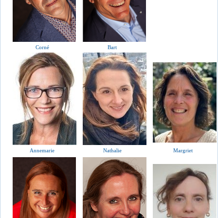
Corné
Bart
Annemarie
Nathalie
Margriet