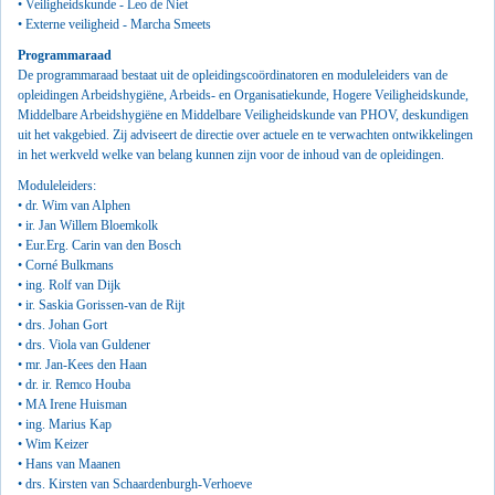
• Veiligheidskunde - Leo de Niet
• Externe veiligheid - Marcha Smeets
Programmaraad
De programmaraad bestaat uit de opleidingscoördinatoren en moduleleiders van de
opleidingen
Arbeidshygiëne, Arbeids- en Organisatiekunde,
Hogere Veiligheidskunde,
Middelbare Arbeidshygiëne en
Middelbare Veiligheidskunde
van PHOV, deskundigen
uit het vakgebied. Zij adviseert de directie over actuele en te verwachten ontwikkelingen
in het werkveld welke van belang kunnen zijn voor de inhoud van de opleidingen.
Moduleleiders:
• dr. Wim van Alphen
• ir. Jan Willem Bloemkolk
• Eur.Erg. Carin van den Bosch
• Corné Bulkmans
• ing. Rolf van Dijk
• ir. Saskia Gorissen-van de Rijt
• drs. Johan Gort
• drs. Viola van Guldener
• mr.
Jan-Kees den Haan
•
dr. ir. Remco Houba
•
MA Irene Huisman
• ing. Marius Kap
• Wim Keizer
•
Hans van Maanen
•
drs. Kirsten van Schaardenburgh-Verhoeve