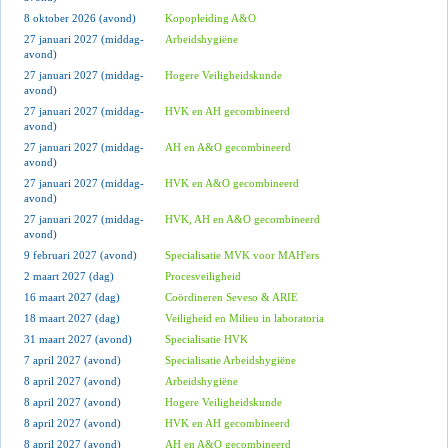
8 oktober 2026 (avond)
Kopopleiding A&O
27 januari 2027 (middag-
Arbeidshygiëne
avond)
27 januari 2027 (middag-
Hogere Veiligheidskunde
avond)
27 januari 2027 (middag-
HVK en AH gecombineerd
avond)
27 januari 2027 (middag-
AH en A&O gecombineerd
avond)
27 januari 2027 (middag-
HVK en A&O gecombineerd
avond)
27 januari 2027 (middag-
HVK, AH en A&O gecombineerd
avond)
9 februari 2027 (avond)
Specialisatie MVK voor MAH'ers
2 maart 2027 (dag)
Procesveiligheid
16 maart 2027 (dag)
Coördineren Seveso & ARIE
18 maart 2027 (dag)
Veiligheid en Milieu in laboratoria
31 maart 2027 (avond)
Specialisatie HVK
7 april 2027 (avond)
Specialisatie Arbeidshygiëne
8 april 2027 (avond)
Arbeidshygiëne
8 april 2027 (avond)
Hogere Veiligheidskunde
8 april 2027 (avond)
HVK en AH gecombineerd
8 april 2027 (avond)
AH en A&O gecombineerd