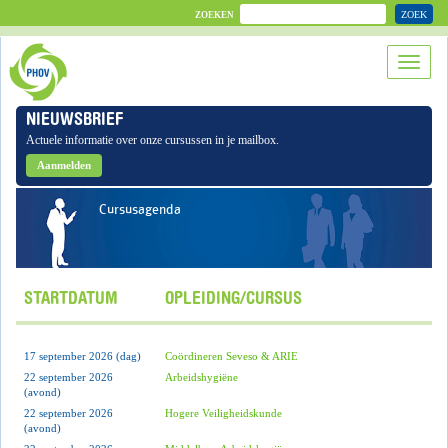
ZOEK
ZOEKEN
NIEUWSBRIEF
Actuele informatie over onze cursussen in je mailbox.
Aanmelden
Cursusagenda
STARTDATUM
OPLEIDING/CURSUS
17 september 2026 (dag)
Coördineren Seveso & ARIE
22 september 2026
Arbeidshygiëne
(avond)
22 september 2026
Hogere Veiligheidskunde
(avond)