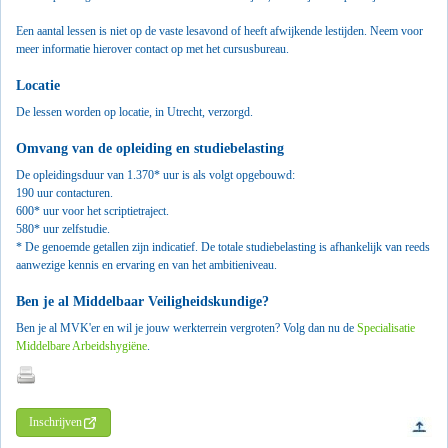
Een aantal lessen is niet op de vaste lesavond of heeft afwijkende lestijden. Neem voor
meer informatie hierover contact op met het cursusbureau.
Locatie
D
e lessen worden op locatie, in Utrecht, verzorgd.
Omvang van de opleiding en studiebelasting
De opleidingsduur van 1.370* uur is als volgt opgebouwd:
190 uur contacturen.
600* uur voor het scriptietraject.
580* uur zelfstudie.
* De genoemde getallen zijn indicatief. De totale studiebelasting is afhankelijk van reeds
aanwezige kennis en ervaring en van het ambitieniveau.
Ben je al Middelbaar Veiligheidskundige?
Ben je al MVK'er en wil je jouw werkterrein vergroten? Volg dan nu de
Specialisatie
Middelbare Arbeidshygiëne
.
Inschrijven