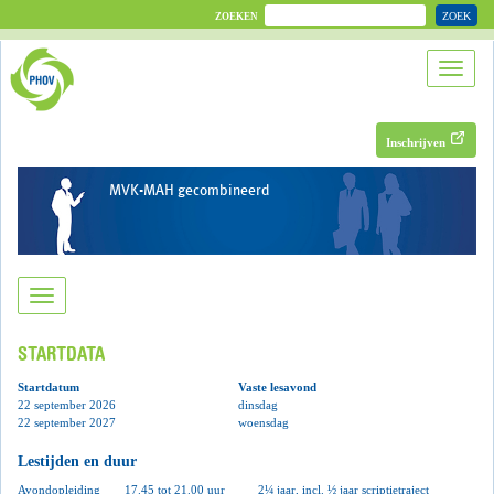
ZOEK
ZOEKEN
Inschrijven
MVK-MAH gecombineerd
STARTDATA
Startdatum
Vaste lesavond
22 september 2026
dinsdag
22 september 2027
woensdag
Lestijden en duur
Avondopleiding
17.45 tot 21.00 uur
2¼ jaar
, incl.
½ jaar
scriptietraject