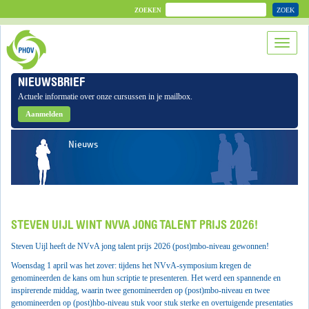
ZOEK
ZOEKEN
NIEUWSBRIEF
Actuele informatie over onze cursussen in je mailbox.
Aanmelden
Nieuws
STEVEN UIJL WINT NVVA JONG TALENT PRIJS 2026!
Steven Uijl
heeft de NVvA jong talent prijs 2026 (post)mbo-niveau gewonnen!
Woensdag 1 april was het zover: tijdens het NVvA-symposium kregen de
genomineerden de kans om hun scriptie te presenteren. Het werd een spannende en
inspirerende middag, waarin twee genomineerden op (post)mbo-niveau en twee
genomineerden op (post)hbo-niveau stuk voor stuk sterke en overtuigende presentaties