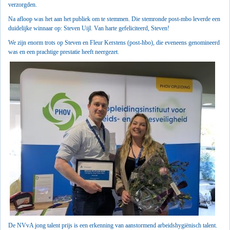
verzorgden.
Na afloop was het aan het publiek om te stemmen. Die stemronde post-mbo leverde een
duidelijke winnaar op: Steven Uijl. Van harte gefeliciteerd, Steven!
We zijn enorm trots op Steven en Fleur Kerstens (post-hbo), die eveneens genomineerd
was en een prachtige prestatie heeft neergezet.
De NVvA jong talent prijs is een erkenning van aanstormend arbeidshygiënisch talent.