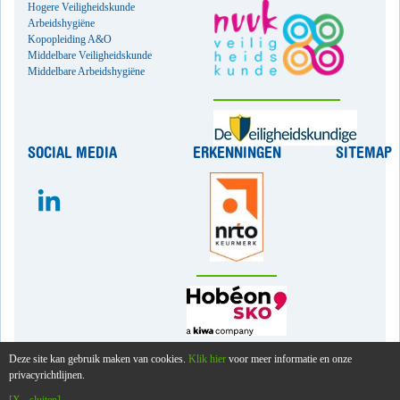
Hogere Veiligheidskunde
Arbeidshygiëne
Kopopleiding A&O
Middelbare Veiligheidskunde
Middelbare Arbeidshygiëne
SOCIAL MEDIA
ERKENNINGEN
SITEMAP
PHOV
WEERDSINGEL WZ 32
Deze site kan gebruik maken van cookies.
Klik hier
voor meer informatie en onze
privacyrichtlijnen.
3513BC UTRECHT
TELEFOON 030 2318212
E-mail
INFO@PHOV.NL
ROUTEBESCHRIJVING