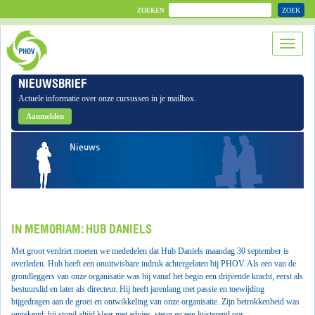
ZOEK
ZOEKEN
NIEUWSBRIEF
Actuele informatie over onze cursussen in je mailbox.
Aanmelden
Nieuws
IN MEMORIAM: HUB DANIELS
Met groot verdriet moeten we mededelen dat Hub Daniels maandag 30 september is
overleden. Hub heeft een onuitwisbare indruk achtergelaten bij PHOV. Als een van de
grondleggers van onze organisatie was hij vanaf het begin een drijvende kracht, eerst als
bestuurslid en later als directeur. Hij heeft jarenlang met passie en toewijding
bijgedragen aan de groei en ontwikkeling van onze organisatie. Zijn betrokkenheid was
ongekend; hij stond altijd klaar met advies, steun en een luisterend oor.