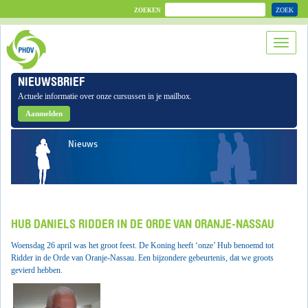
ZOEK
ZOEKEN
NIEUWSBRIEF
Actuele informatie over onze cursussen in je mailbox.
Aanmelden
Nieuws
HUB DANIELS RIDDER IN DE ORDE VAN ORANJE-NASSAU
Woensdag 26 april was het groot feest. De Koning heeft ‘onze’ Hub benoemd tot
Ridder in de Orde van Oranje-Nassau. Een bijzondere gebeurtenis, dat we groots
gevierd hebben.